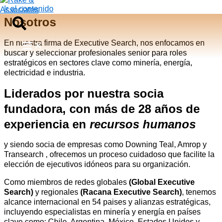
Ir al contenido
Rake & Associates
Nosotros
En nuestra firma de Executive Search, nos enfocamos en
buscar y seleccionar profesionales senior para roles
estratégicos en sectores clave como minería, energía,
electricidad e industria.
Liderados por nuestra socia
fundadora, con más de 28 años de
experiencia en
recursos humanos
y siendo socia de empresas como Downing Teal, Amrop y
Transearch , ofrecemos un proceso cuidadoso que facilite la
elección de ejecutivos idóneos para su organización.
Como miembros de redes globales
(Global Executive
Search)
y regionales
(Racana Executive Search)
, tenemos
alcance internacional en 54 paises y alianzas estratégicas,
incluyendo especialistas en minería y energía en países
clave como: Chile, Argentina, México, Estados Unidos y